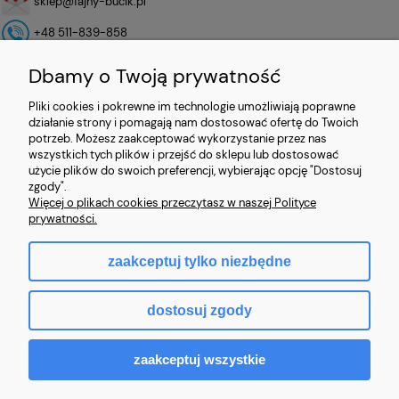
sklep@fajny-bucik.pl
+48 511-839-858
Dbamy o Twoją prywatność
Operator Płatności
Pliki cookies i pokrewne im technologie umożliwiają poprawne
działanie strony i pomagają nam dostosować ofertę do Twoich
potrzeb. Możesz zaakceptować wykorzystanie przez nas
wszystkich tych plików i przejść do sklepu lub dostosować
użycie plików do swoich preferencji, wybierając opcję "Dostosuj
zgody".
Więcej o plikach cookies przeczytasz w naszej Polityce
prywatności.
zaakceptuj tylko niezbędne
pokaż pełną wersję strony
dostosuj zgody
Sklep internetowy Shoper.pl
zaakceptuj wszystkie